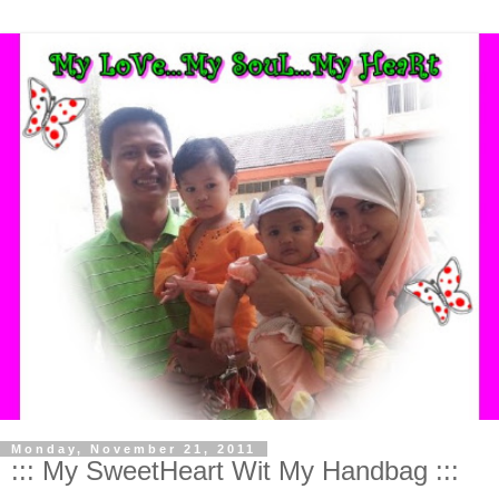
Monday, November 21, 2011
::: My SweetHeart Wit My Handbag :::