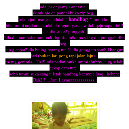
ada jer qeja my sweet nie...
skunk nie da pandai buka zip beg...
handbag
selalu jadi mangsa adalah "
" ummi la...
bila ummi angkat jer...alahai ringannyer...taw dah qeja sapa nie!!!
saja dia suke2 punggah...
bila dia nampak ummi nak dtg nk amik apa yang dia punggah dlm
beg...
jap g cepat2 dia baling barang tur @ dia genggam sambil bangun
lari (
bukan lari pong tapi jalan laju
)...
memg geramla...TAPI tula padan muka ummi (hubby la yg selalu
cakap cam tur)...
sebb ummi suka sangat letak handbag kat meja luaq...hehehe
Dah2!!!...Jom Layanzzzzzzzzzzzz :